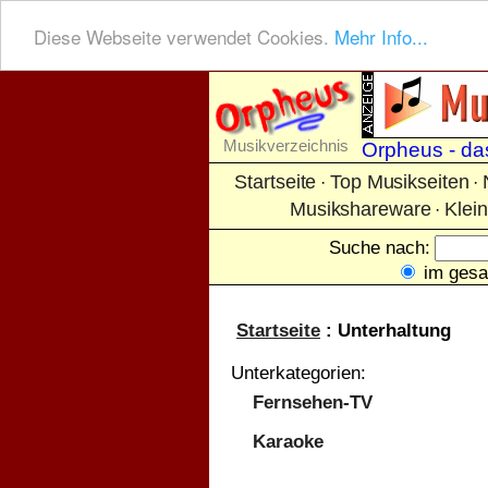
Diese Webseite verwendet Cookies.
Mehr Info...
Musikverzeichnis
Orpheus - das
Startseite
Top Musikseiten
·
·
Musikshareware
Klei
·
Suche nach:
im ges
Startseite
: Unterhaltung
Unterkategorien:
Fernsehen-TV
Karaoke