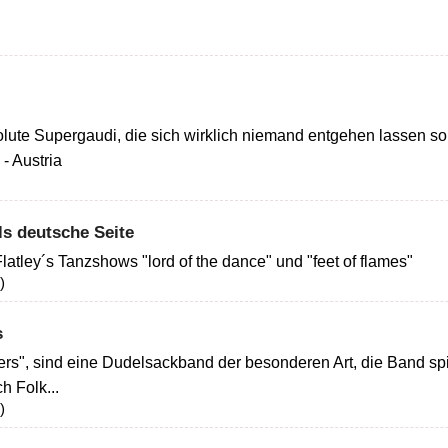
lute Supergaudi, die sich wirklich niemand entgehen lassen so
- Austria
ls deutsche Seite
atley´s Tanzshows "lord of the dance" und "feet of flames"
)
s
", sind eine Dudelsackband der besonderen Art, die Band spie
h Folk...
)