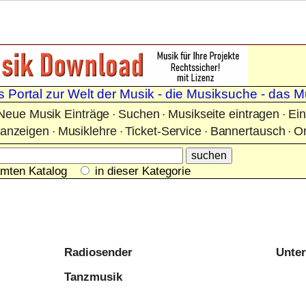
 Portal zur Welt der Musik - die Musiksuche - das M
Neue Musik Einträge
Suchen
Musikseite eintragen
Ein
·
·
·
nanzeigen
Musiklehre
Ticket-Service
Bannertausch
O
·
·
·
·
amten Katalog
in dieser Kategorie
Radiosender
Unte
Tanzmusik